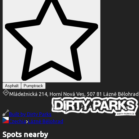
Asphalt
Pumptrack
Mládežnická 214, Horní Nová Ves, 507 81 Lázně Bělohrad
Built by
Dirty Parks
Czechia
Lázně Bělohrad
Spots nearby