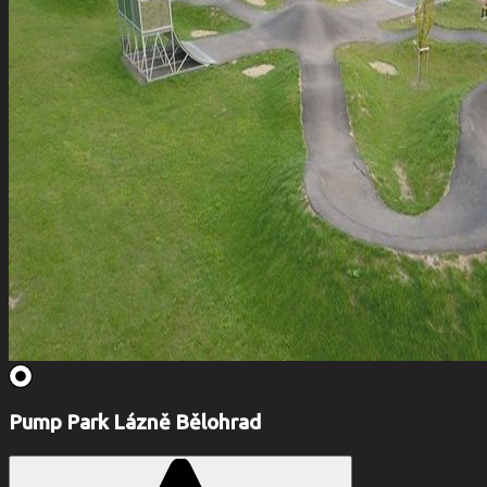
Pump Park Lázně Bělohrad